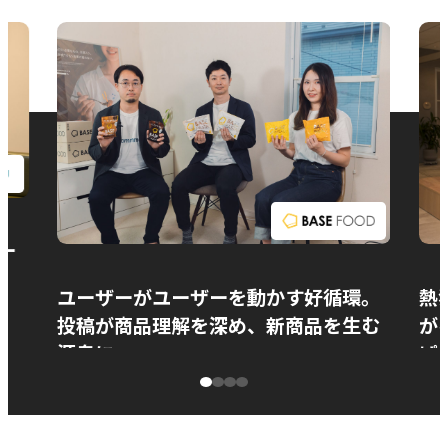
お問い合わせ
ー
ユーザーがユーザーを動かす好循環。
熱
投稿が商品理解を深め、新商品を生む
が
源泉に
ぱ
ベースフード株式会社様
カ