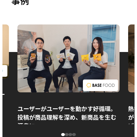
事例
お問い合わせ
ー
ユーザーがユーザーを動かす好循環。
熱
投稿が商品理解を深め、新商品を生む
が
源泉に
ぱ