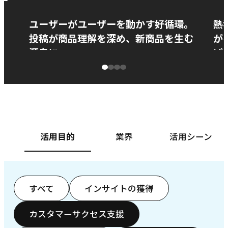
ー
ユーザーがユーザーを動かす好循環。
熱
投稿が商品理解を深め、新商品を生む
が
源泉に
ぱ
ベースフード株式会社様
カ
活用目的
業界
活用シーン
すべて
インサイトの獲得
カスタマーサクセス支援