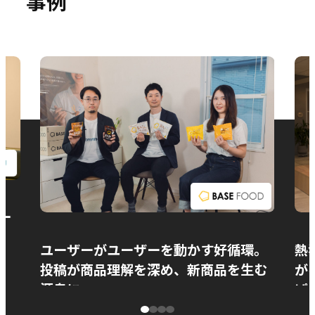
事例
お問い合わせ
ー
ユーザーがユーザーを動かす好循環。
熱
投稿が商品理解を深め、新商品を生む
が
源泉に
ぱ