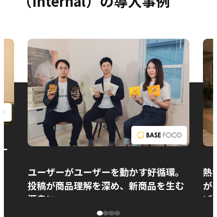
（Internal）の導入事例
お問い合わせ
ー
ユーザーがユーザーを動かす好循環。
熱
投稿が商品理解を深め、新商品を生む
が
源泉に
ぱ