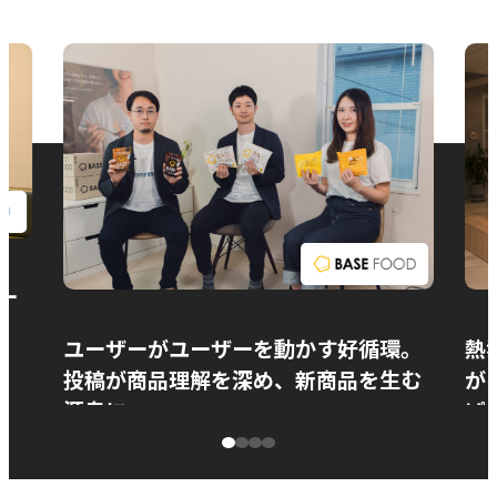
お問い合わせ
ー
ユーザーがユーザーを動かす好循環。
熱
投稿が商品理解を深め、新商品を生む
が
源泉に
ぱ
ベースフード株式会社様
カ