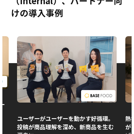
（Internal）、パートナー向
けの導入事例
お問い合わせ
ー
ユーザーがユーザーを動かす好循環。
熱
投稿が商品理解を深め、新商品を生む
が