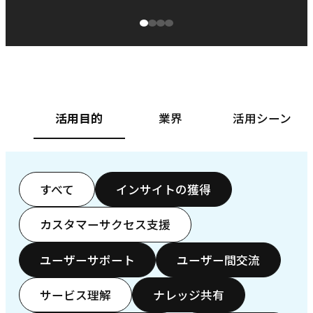
源泉に
ぱ
ベースフード株式会社様
カ
活用目的
業界
活用シーン
すべて
インサイトの獲得
カスタマーサクセス支援
ユーザーサポート
ユーザー間交流
サービス理解
ナレッジ共有