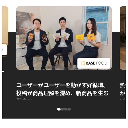
お問い合わせ
ー
ユーザーがユーザーを動かす好循環。
熱
投稿が商品理解を深め、新商品を生む
が
源泉に
ぱ
ベースフード株式会社様
カ