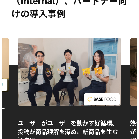
（Internal）、パートナー向
けの導入事例
お問い合わせ
ー
ユーザーがユーザーを動かす好循環。
熱
投稿が商品理解を深め、新商品を生む
が