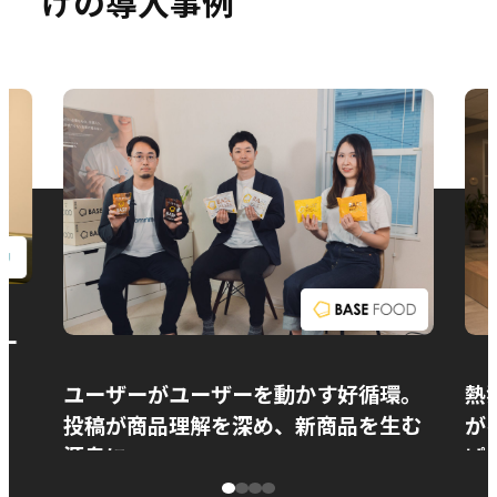
けの導入事例
お問い合わせ
ー
ユーザーがユーザーを動かす好循環。
熱
投稿が商品理解を深め、新商品を生む
が
源泉に
ぱ