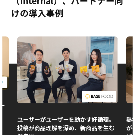
（Internal）、パートナー向
けの導入事例
お問い合わせ
ー
ユーザーがユーザーを動かす好循環。
熱
投稿が商品理解を深め、新商品を生む
が