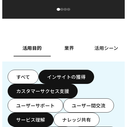
源泉に
ぱ
ベースフード株式会社様
カ
活用目的
業界
活用シーン
すべて
インサイトの獲得
カスタマーサクセス支援
ユーザーサポート
ユーザー間交流
サービス理解
ナレッジ共有