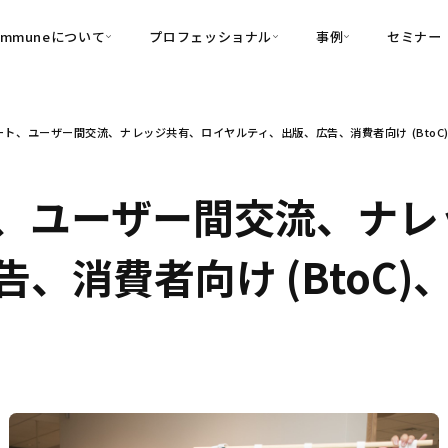
ommuneについて
プロフェッショナル
事例
セミナー
的別
プロフェッショナル
事例
ト、ユーザー間交流、ナレッジ共有、ロイヤルティ、出版、広告、消費者向け (BtoC
可視化
・Customer-Led Growth
育成
導入事例
・Commune Engage
・Commune
Partners
コミュニティ一
理解
創造
・Commune Global
、ユーザー間交流、ナレ
・Commune Voice
・Commune Navig
頼を醸成する信頼起点経営基盤
、消費者向け (BtoC
・Commune CRM（旧：
SuccessHub）
内コミュニケーションの変革を支援
・Commune for Work