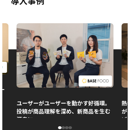
導入事例
お問い合わせ
ー
ユーザーがユーザーを動かす好循環。
熱
投稿が商品理解を深め、新商品を生む
が
源泉に
ぱ