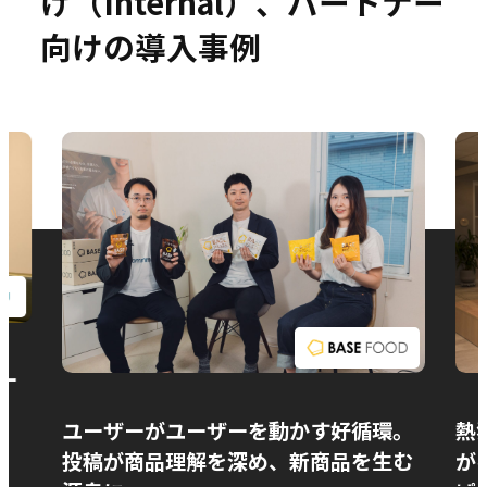
け（Internal）、パートナー
向けの導入事例
お問い合わせ
ー
ユーザーがユーザーを動かす好循環。
熱
投稿が商品理解を深め、新商品を生む
が