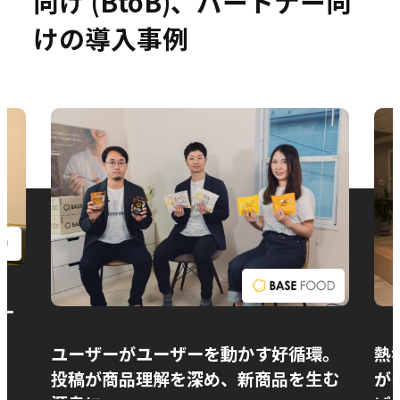
向け (BtoB)、パートナー向
けの導入事例
お問い合わせ
ー
ユーザーがユーザーを動かす好循環。
熱
投稿が商品理解を深め、新商品を生む
が