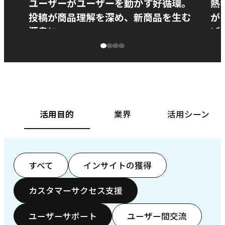
ユーザーがユーザーを動かす好循環。
熱
投稿が商品理解を深め、新商品を生む
が
源泉に
ぱ
ベースフード株式会社様
カ
活用目的
業界
活用シーン
すべて
インサイトの獲得
カスタマーサクセス支援
ユーザーサポート
ユーザー間交流