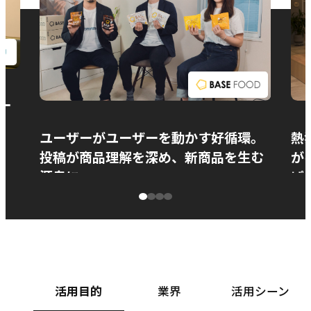
お問い合わせ
ー
ユーザーがユーザーを動かす好循環。
熱
投稿が商品理解を深め、新商品を生む
が
源泉に
ぱ
ベースフード株式会社様
カ
活用目的
業界
活用シーン