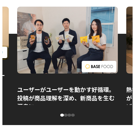
お問い合わせ
ー
ユーザーがユーザーを動かす好循環。
熱
投稿が商品理解を深め、新商品を生む
が
源泉に
ぱ
ベースフード株式会社様
カ