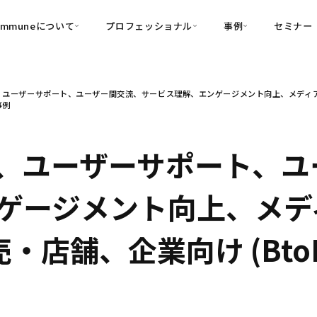
ommuneについて
プロフェッショナル
事例
セミナー
的別
プロフェッショナル
事例
ユーザーサポート、ユーザー間交流、サービス理解、エンゲージメント向上、メディア、サー
可視化
・Customer-Led Growth
育成
導入事例
事例
・Commune Engage
・Commune
Partners
コミュニティ一
理解
創造
・Commune Global
・Commune Voice
・Commune Navig
、ユーザーサポート、ユ
頼を醸成する信頼起点経営基盤
・Commune CRM（旧：
ゲージメント向上、メデ
SuccessHub）
内コミュニケーションの変革を支援
売・店舗、企業向け (Bt
・Commune for Work