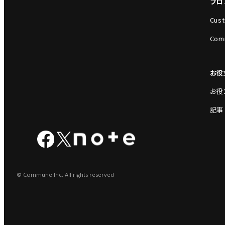
プロ
Cust
Com
お役
お役
記事
© Commune Inc. All rights reserved