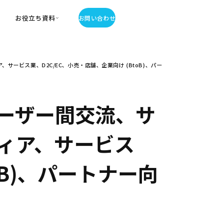
お役立ち資料
お問い合わせ
お役立ち資料
ビス業、D2C/EC、小売・店舗、企業向け (BtoB)、パー
・お役立ち資料
覧
・記事・コラム
ator
ーザー間交流、サ
ィア、サービス
oB)、パートナー向