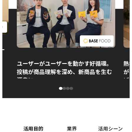
お問い合わせ
ー
ユーザーがユーザーを動かす好循環。
熱
投稿が商品理解を深め、新商品を生む
が
源泉に
ぱ
ベースフード株式会社様
カ
活用目的
業界
活用シーン