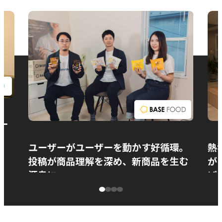
お問い合わせ
ー
ユーザーがユーザーを動かす好循環。
熱
投稿が商品理解を深め、新商品を生む
が
源泉に
ぱ
ベースフード株式会社様
カ