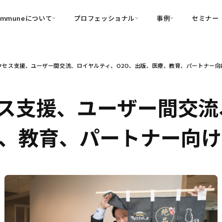
ommuneについて
プロフェッショナル
事例
セミナー
的別
プロフェッショナル
事例
クセス支援、ユーザー間交流、ロイヤルティ、O2O、出版、医療、教育、パートナー向
可視化
・Customer-Led Growth
育成
導入事例
・Commune Engage
・Commune
Partners
コミュニティ一
理解
創造
・Commune Global
ス支援、ユーザー間交流
・Commune Voice
・Commune Navig
頼を醸成する信頼起点経営基盤
療、教育、パートナー向
・Commune CRM（旧：
SuccessHub）
内コミュニケーションの変革を支援
・Commune for Work