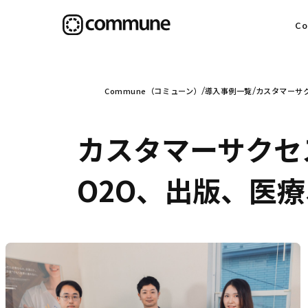
C
目
Commune（コミューン）
導入事例一覧
カスタマーサ
カスタマーサクセ
信
O2O、出版、医
社