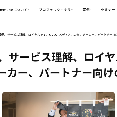
ommuneについて
プロフェッショナル
事例
セミナー
的別
プロフェッショナル
事例
獲得、サービス理解、ロイヤルティ、O2O、メディア、広告、メーカー、パートナー向
可視化
・Customer-Led Growth
育成
導入事例
・Commune Engage
・Commune
Partners
コミュニティ一
理解
創造
・Commune Global
、サービス理解、ロイヤ
・Commune Voice
・Commune Navig
頼を醸成する信頼起点経営基盤
ーカー、パートナー向け
・Commune CRM（旧：
SuccessHub）
内コミュニケーションの変革を支援
・Commune for Work