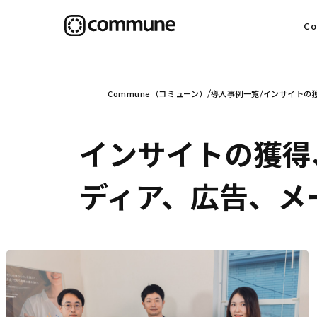
C
目
Commune（コミューン）
導入事例一覧
インサイトの
インサイトの獲得
信
ディア、広告、メ
社