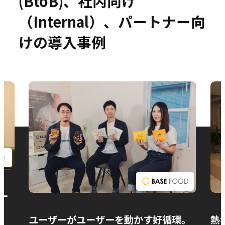
(BtoB)、社内向け
（Internal）、パートナー向
けの導入事例
お問い合わせ
ー
ユーザーがユーザーを動かす好循環。
熱