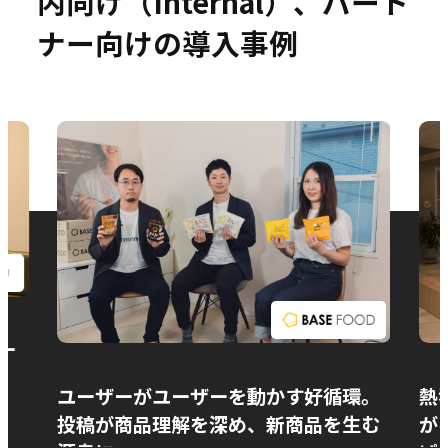
内向け（Internal）、パート
ナー向けの導入事例
お問い合わせ
ー
ユーザーがユーザーを動かす好循環。
熱
投稿が商品理解を深め、新商品を生む
が