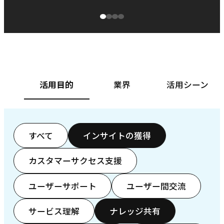
源泉に
ぱ
ベースフード株式会社様
カ
活用目的
業界
活用シーン
すべて
インサイトの獲得
カスタマーサクセス支援
ユーザーサポート
ユーザー間交流
サービス理解
ナレッジ共有