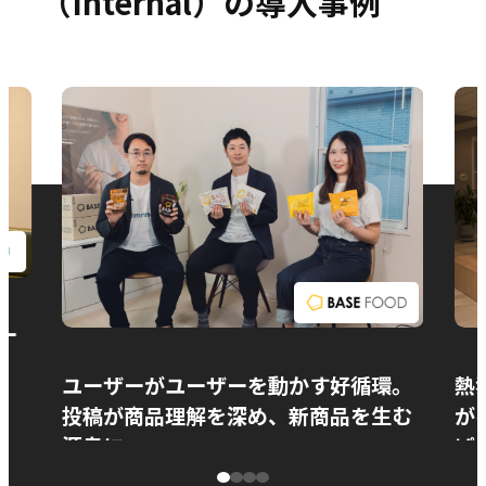
（Internal）の導入事例
お問い合わせ
ー
ユーザーがユーザーを動かす好循環。
熱
投稿が商品理解を深め、新商品を生む
が
源泉に
ぱ