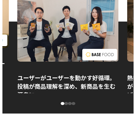
お問い合わせ
ー
ユーザーがユーザーを動かす好循環。
熱
投稿が商品理解を深め、新商品を生む
が
源泉に
ぱ
ベースフード株式会社様
カ