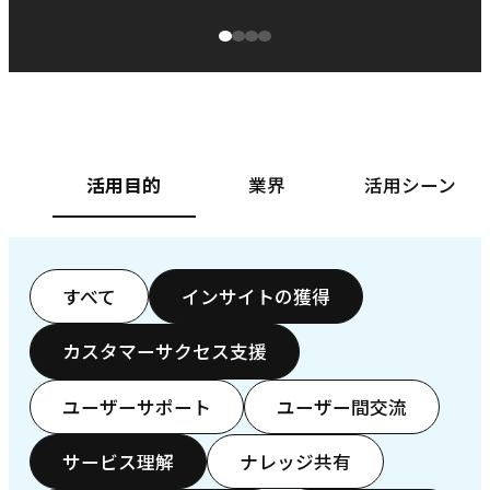
源泉に
ぱ
ベースフード株式会社様
カ
活用目的
業界
活用シーン
すべて
インサイトの獲得
カスタマーサクセス支援
ユーザーサポート
ユーザー間交流
サービス理解
ナレッジ共有