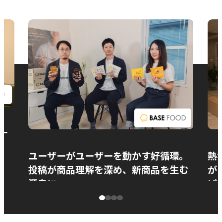
お問い合わせ
ー
ユーザーがユーザーを動かす好循環。
熱
投稿が商品理解を深め、新商品を生む
が
源泉に
ぱ
ベースフード株式会社様
カ