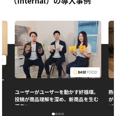
（Internal）の導入事例
お問い合わせ
ー
ユーザーがユーザーを動かす好循環。
熱
投稿が商品理解を深め、新商品を生む
が
源泉に
ぱ