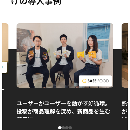
けの導入事例
お問い合わせ
ー
ユーザーがユーザーを動かす好循環。
熱
投稿が商品理解を深め、新商品を生む
が
源泉に
ぱ