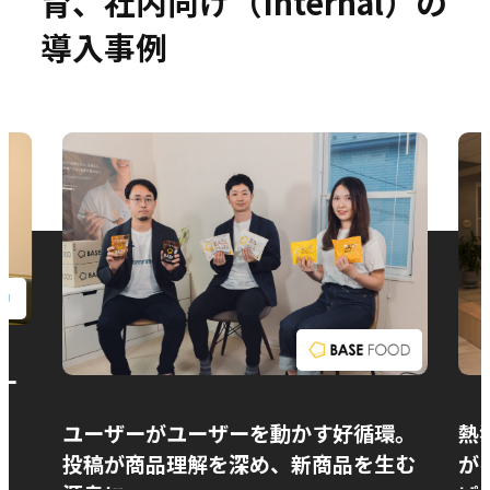
育、社内向け（Internal）の
導入事例
お問い合わせ
ー
ユーザーがユーザーを動かす好循環。
熱
投稿が商品理解を深め、新商品を生む
が