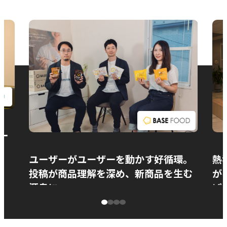
お問い合わせ
ー
ユーザーがユーザーを動かす好循環。
熱
投稿が商品理解を深め、新商品を生む
が
源泉に
ぱ
ベースフード株式会社様
カ