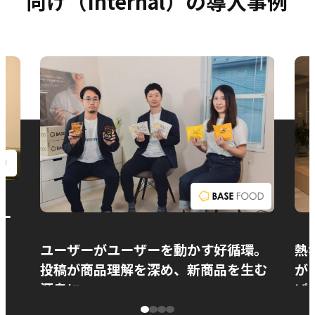
向け（Internal）の導入事例
お問い合わせ
ー
ユーザーがユーザーを動かす好循環。
熱
投稿が商品理解を深め、新商品を生む
が
源泉に
ぱ