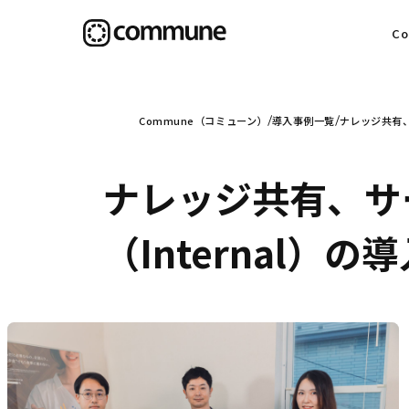
C
目
Commune（コミューン）
導入事例一覧
ナレッジ共有、
ナレッジ共有、サ
信
（Internal）の
社