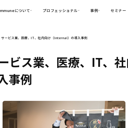
ommuneについて
プロフェッショナル
事例
セミナー
的別
プロフェッショナル
事例
サービス業、医療、IT、社内向け（Internal）の導入事例
可視化
・Customer-Led Growth
育成
導入事例
・Commune Engage
・Commune
Partners
コミュニティ一
理解
創造
・Commune Global
ービス業、医療、IT、社
・Commune Voice
・Commune Navig
頼を醸成する信頼起点経営基盤
導入事例
・Commune CRM（旧：
SuccessHub）
内コミュニケーションの変革を支援
・Commune for Work