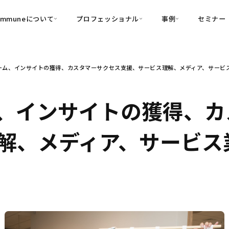
ommuneについて
プロフェッショナル
事例
セミナー
的別
プロフェッショナル
事例
ーム、インサイトの獲得、カスタマーサクセス支援、サービス理解、メディア、サービ
可視化
・Customer-Led Growth
育成
導入事例
・Commune Engage
・Commune
Partners
コミュニティ一
理解
創造
・Commune Global
、インサイトの獲得、カ
・Commune Voice
・Commune Navig
頼を醸成する信頼起点経営基盤
解、メディア、サービス
・Commune CRM（旧：
SuccessHub）
内コミュニケーションの変革を支援
・Commune for Work