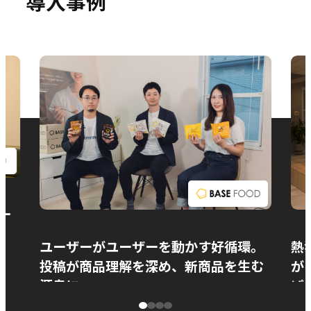
導入事例
お問い合わせ
ー
ユーザーがユーザーを動かす好循環。
熱
投稿が商品理解を深め、新商品を生む
が
源泉に
ぱ