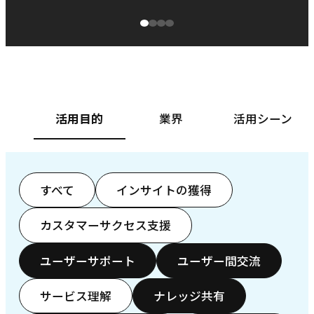
源泉に
ぱ
ベースフード株式会社様
カ
活用目的
業界
活用シーン
すべて
インサイトの獲得
カスタマーサクセス支援
ユーザーサポート
ユーザー間交流
サービス理解
ナレッジ共有