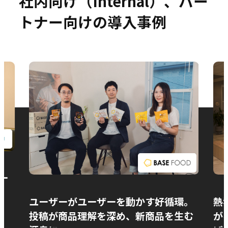
社内向け（Internal）、パー
トナー向けの導入事例
お問い合わせ
ー
ユーザーがユーザーを動かす好循環。
熱
投稿が商品理解を深め、新商品を生む
が