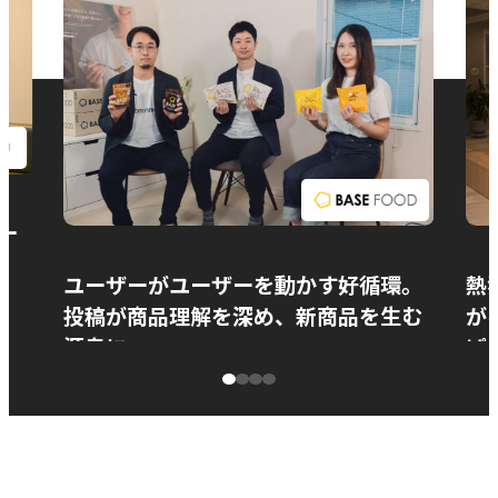
お問い合わせ
ー
ユーザーがユーザーを動かす好循環。
熱
投稿が商品理解を深め、新商品を生む
が
源泉に
ぱ
ベースフード株式会社様
カ