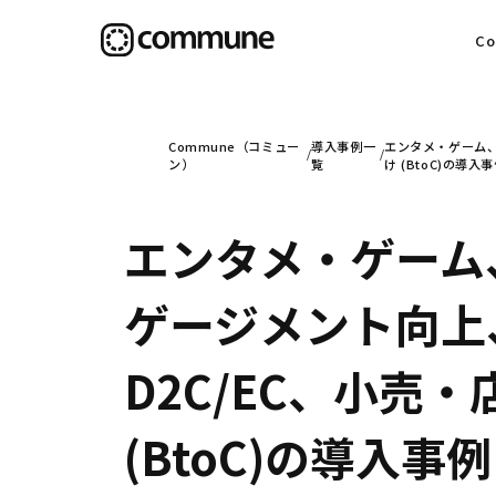
C
目
Commune（コミュー
導入事例一
エンタメ・ゲーム、
ン）
覧
け (BtoC)の導入
エンタメ・ゲーム
信
ゲージメント向上
社
D2C/EC、小売
(BtoC)の導入事例