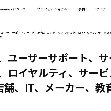
ommuneについて
プロフェッショナル
事例
セミナー
的別
プロフェッショナル
事例
ユーザーサポート、サービス理解、エンゲージメント向上、ロイヤルティ、サービス業、
可視化
・Customer-Led Growth
育成
導入事例
事例
・Commune Engage
・Commune
Partners
コミュニティ一
理解
創造
・Commune Global
・Commune Voice
・Commune Navig
、ユーザーサポート、サ
頼を醸成する信頼起点経営基盤
・Commune CRM（旧：
、ロイヤルティ、サービ
SuccessHub）
内コミュニケーションの変革を支援
・店舗、IT、メーカー、
・Commune for Work