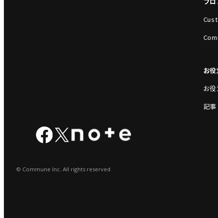
プロ
Cust
Com
お役
お役
記事
© Commune Inc. All rights reserved