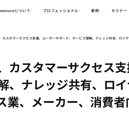
ommuneについて
プロフェッショナル
事例
セミナー
的別
プロフェッショナル
事例
、カスタマーサクセス支援、ユーザーサポート、サービス理解、ナレッジ共有、ロイヤ
可視化
・Customer-Led Growth
育成
導入事例
・Commune Engage
・Commune
Partners
コミュニティ一
理解
創造
・Commune Global
・Commune Voice
・Commune Navig
、カスタマーサクセス支
頼を醸成する信頼起点経営基盤
・Commune CRM（旧：
解、ナレッジ共有、ロイ
SuccessHub）
内コミュニケーションの変革を支援
業、メーカー、消費者向け
・Commune for Work