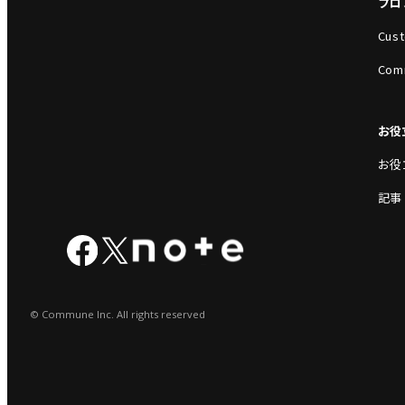
プロ
Cust
Com
お役
お役
記事
© Commune Inc. All rights reserved