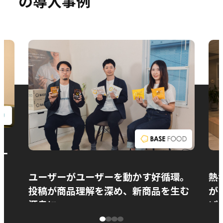
の導入事例
お問い合わせ
ー
ユーザーがユーザーを動かす好循環。
熱
投稿が商品理解を深め、新商品を生む
が
源泉に
ぱ