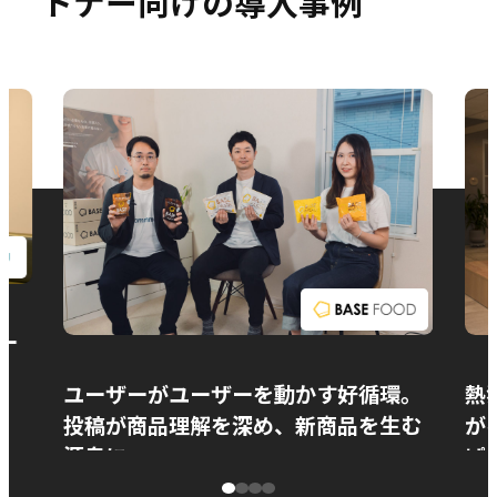
トナー向けの導入事例
お問い合わせ
ー
ユーザーがユーザーを動かす好循環。
熱
投稿が商品理解を深め、新商品を生む
が
源泉に
ぱ