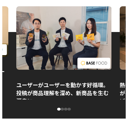
お問い合わせ
ー
ユーザーがユーザーを動かす好循環。
熱
投稿が商品理解を深め、新商品を生む
が
源泉に
ぱ
ベースフード株式会社様
カ