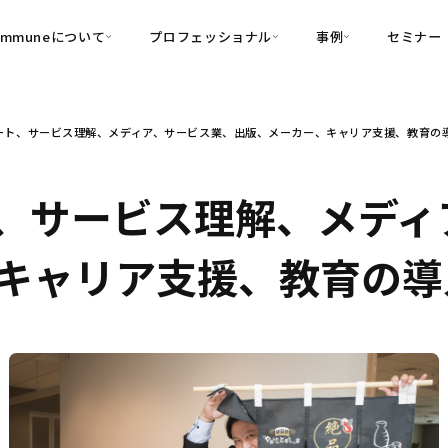
ommuneについて
プロフェッショナル
事例
セミナー
的別
プロフェッショナル
事例
ート、サービス理解、メディア、サービス業、出版、メーカー、キャリア支援、教育の
可視化
・Customer-Led Growth
育成
導入事例
・Commune Engage
・Commune
Partners
コミュニティ一
理解
創造
・Commune Global
、サービス理解、メディ
・Commune Voice
・Commune Navig
頼を醸成する信頼起点経営基盤
キャリア支援、教育の導
・Commune CRM（旧：
SuccessHub）
内コミュニケーションの変革を支援
・Commune for Work