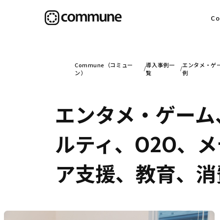
C
目
Commune（コミュー
導入事例一
エンタメ・ゲー
ン）
覧
例
エンタメ・ゲーム
信
ルティ、O2O、
社
ア支援、教育、消費