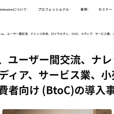
ommuneについて
プロフェッショナル
事例
セミナー
的別
プロフェッショナル
事例
ム、ユーザー間交流、ナレッジ共有、ロイヤルティ、O2O、メディア、サービス業、小売
可視化
・Customer-Led Growth
育成
導入事例
・Commune Engage
・Commune
Partners
コミュニティ一
理解
創造
・Commune Global
・Commune Voice
・Commune Navig
、ユーザー間交流、ナレ
頼を醸成する信頼起点経営基盤
・Commune CRM（旧：
メディア、サービス業、
SuccessHub）
内コミュニケーションの変革を支援
者向け (BtoC)の導入
・Commune for Work