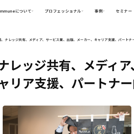
ommuneについて
プロフェッショナル
事例
セミナー
的別
プロフェッショナル
事例
流、ナレッジ共有、メディア、サービス業、出版、メーカー、キャリア支援、パートナ
可視化
・Customer-Led Growth
育成
導入事例
・Commune Engage
・Commune
Partners
コミュニティ一
理解
創造
・Commune Global
ナレッジ共有、メディア
・Commune Voice
・Commune Navig
頼を醸成する信頼起点経営基盤
ャリア支援、パートナー
・Commune CRM（旧：
SuccessHub）
内コミュニケーションの変革を支援
・Commune for Work