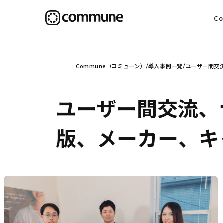
C
目
Commune（コミューン）
導入事例一覧
ユーザー間交
ユーザー間交流、
信
版、メーカー、キ
社