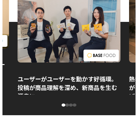
お問い合わせ
ー
ユーザーがユーザーを動かす好循環。
熱
投稿が商品理解を深め、新商品を生む
が
源泉に
ぱ
ベースフード株式会社様
カ