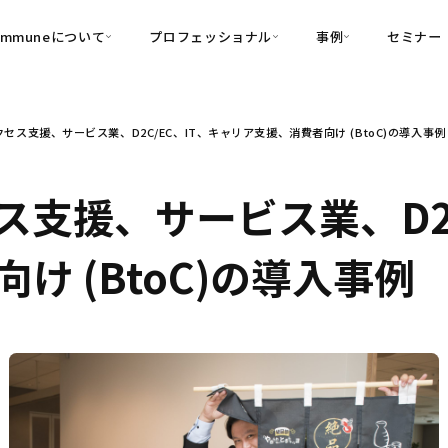
ommuneについて
プロフェッショナル
事例
セミナー
的別
プロフェッショナル
事例
セス支援、サービス業、D2C/EC、IT、キャリア支援、消費者向け (BtoC)の導入事例
可視化
・Customer-Led Growth
育成
導入事例
・Commune Engage
・Commune
Partners
コミュニティ一
理解
創造
・Commune Global
支援、サービス業、D2C
・Commune Voice
・Commune Navig
頼を醸成する信頼起点経営基盤
け (BtoC)の導入事例
・Commune CRM（旧：
SuccessHub）
内コミュニケーションの変革を支援
・Commune for Work