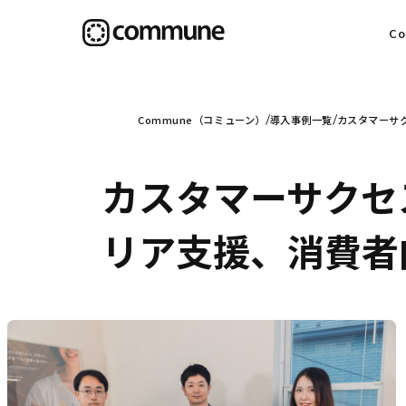
C
目
Commune（コミューン）
導入事例一覧
カスタマーサク
カスタマーサクセス
信
リア支援、消費者向
社