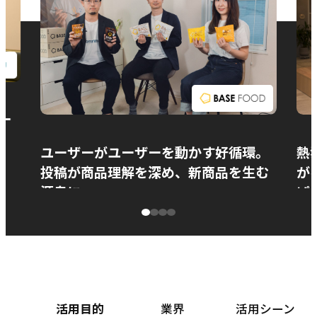
お問い合わせ
ー
ユーザーがユーザーを動かす好循環。
熱
投稿が商品理解を深め、新商品を生む
が
源泉に
ぱ
ベースフード株式会社様
カ
活用目的
業界
活用シーン